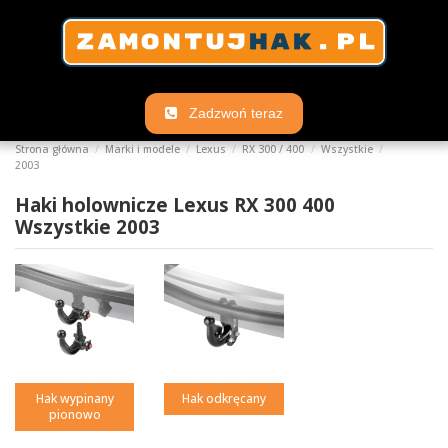
Zadzwoń teraz
Strona główna
Marki i modele
Lexus
RX 300 / 400
Wszystkie
2003
Haki holownicze Lexus RX 300 400
Wszystkie 2003
Hak wypinany
Hak odkręcany
pionowo