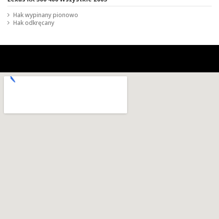
Hak wypinany pionowo
Hak odkręcany