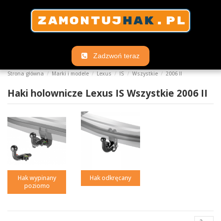
Zadzwoń teraz
Strona główna
Marki i modele
Lexus
IS
Wszystkie
2006 II
Haki holownicze Lexus IS Wszystkie 2006 II
Hak wypinany
Hak odkręcany
poziomo