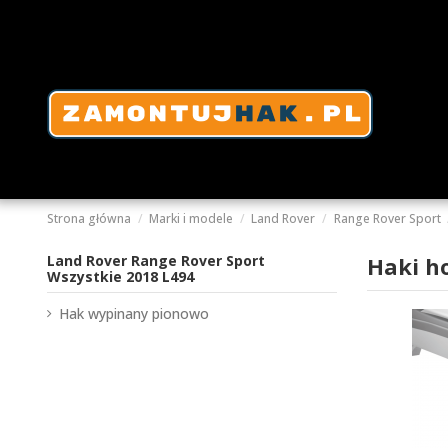
Strona główna
Marki i modele
Land Rover
Range Rover Sport
Land Rover Range Rover Sport
Haki h
Wszystkie 2018 L494
Hak wypinany pionowo