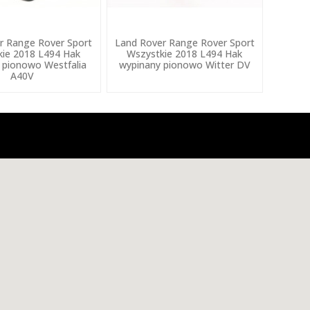
r Range Rover Sport
Land Rover Range Rover Sport
ie 2018 L494 Hak
Wszystkie 2018 L494 Hak
 pionowo Westfalia
wypinany pionowo Witter DV
A40V