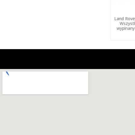
Land Rove
Wszystk
wypinany