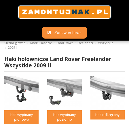
Zadzwoń teraz
Strona główna
Marki i modele
Land Rover
Freelander
Wszystkie
2009 II
Haki holownicze Land Rover Freelander
Wszystkie 2009 II
Hak wypinany
Hak wypinany
Hak odkręcany
pionowo
poziomo