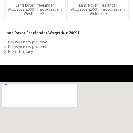
Land Rover Freelander
Land Rover Freelander
Wszystkie 2009 II Hak odkręcany
Wszystkie 2009 II Hak odkręcany
Westfalia F20
Witter F20
Land Rover Freelander Wszystkie 2009 II
Hak wypinany pionowo
Hak wypinany poziomo
Hak odkręcany