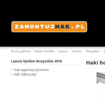
Strona główna
Marki i modele
Lancia
Ypsilon
Wszystkie
Lancia Ypsilon Wszystkie 2016
Haki h
Hak wypinany pionowo
Hak odkręcany