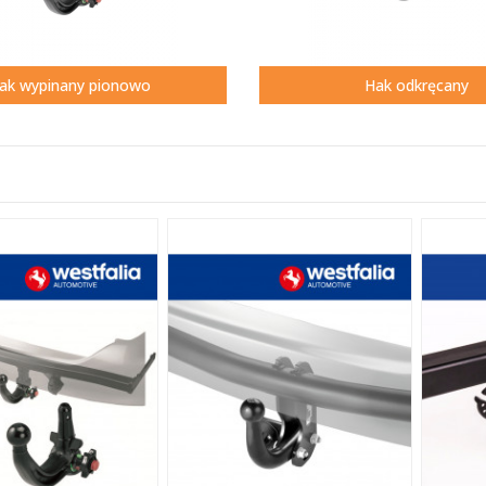
ak wypinany pionowo
Hak odkręcany