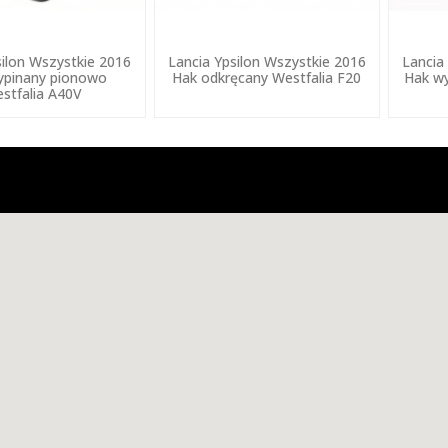
silon Wszystkie 2016
Lancia Ypsilon Wszystkie 2016
Lancia
ypinany pionowo
Hak odkręcany Westfalia F20
Hak wy
stfalia A40V