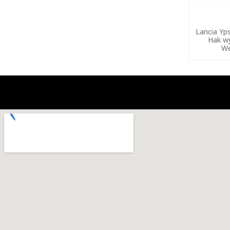
Lancia Yp
Hak w
We