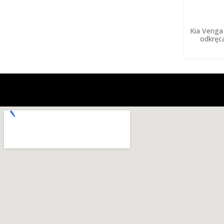
Kia Venga
odkręc