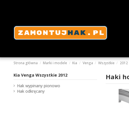
Strona główna
Marki i modele
Kia
Venga
Wszystkie
2012
Kia Venga Wszystkie 2012
Haki h
Hak wypinany pionowo
Hak odkręcany