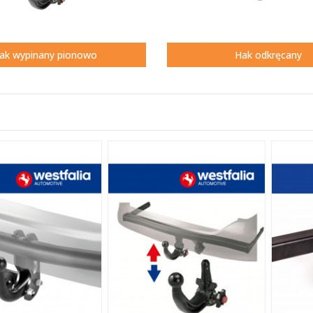
ak wypinany pionowo
Hak odkręcany