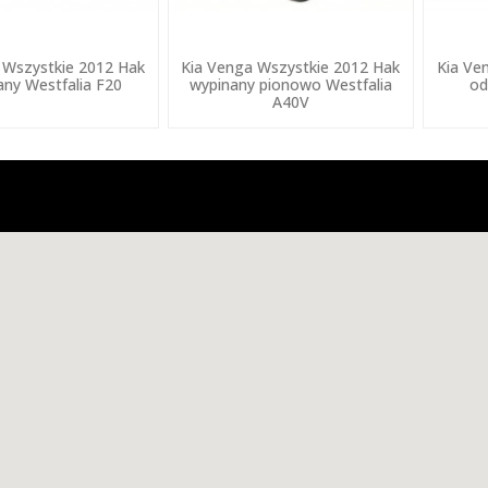
 Wszystkie 2012 Hak
Kia Venga Wszystkie 2012 Hak
Kia Ve
any Westfalia F20
wypinany pionowo Westfalia
od
A40V