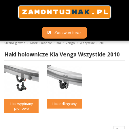
Zadzwoń teraz
Strona główna
Marki i modele
Kia
Venga
Wszystkie
2010
Haki holownicze Kia Venga Wszystkie 2010
Hak wypinany
Hak odkręcany
pionowo