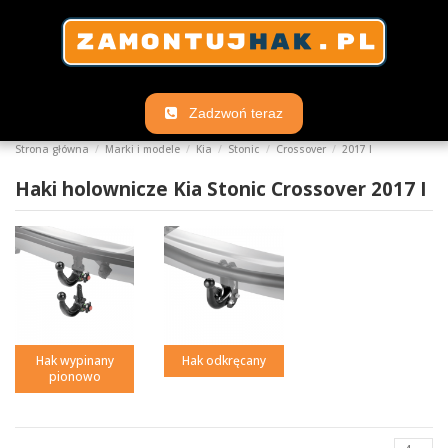
Zadzwoń teraz
Strona główna
Marki i modele
Kia
Stonic
Crossover
2017 I
Haki holownicze Kia Stonic Crossover 2017 I
Hak wypinany
Hak odkręcany
pionowo