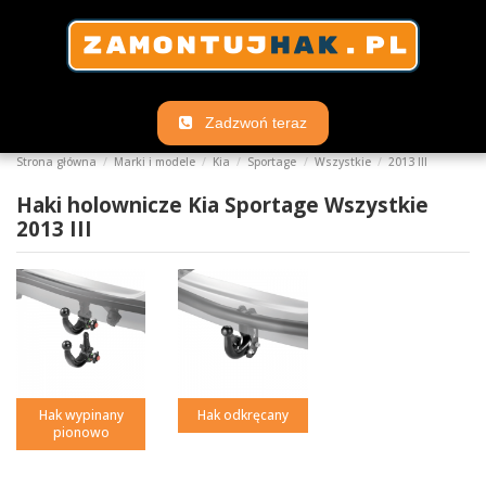
Zadzwoń teraz
Strona główna
Marki i modele
Kia
Sportage
Wszystkie
2013 III
Haki holownicze Kia Sportage Wszystkie
2013 III
Hak wypinany
Hak odkręcany
pionowo