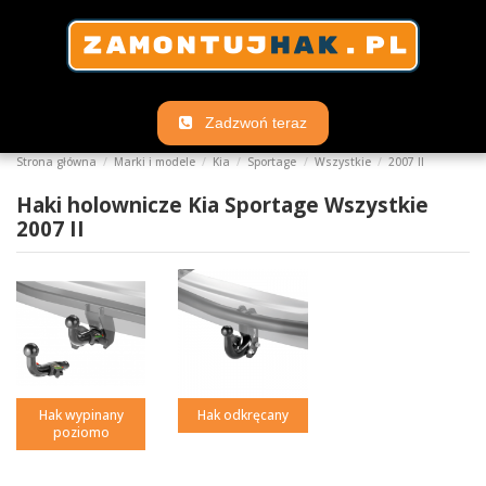
Zadzwoń teraz
Strona główna
Marki i modele
Kia
Sportage
Wszystkie
2007 II
Haki holownicze Kia Sportage Wszystkie
2007 II
Hak wypinany
Hak odkręcany
poziomo