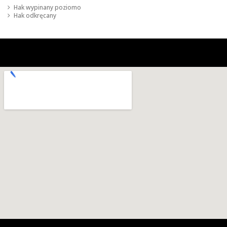
Hak wypinany poziomo
Hak odkręcany