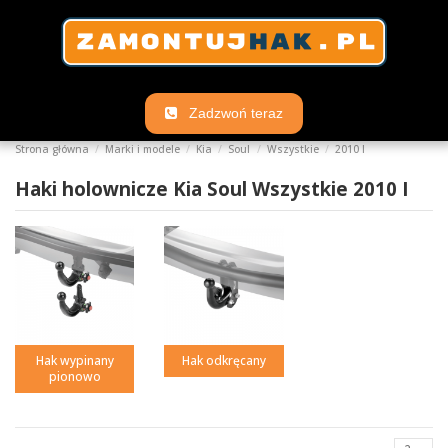
Zadzwoń teraz
Strona główna
Marki i modele
Kia
Soul
Wszystkie
2010 I
Haki holownicze Kia Soul Wszystkie 2010 I
Hak wypinany
Hak odkręcany
pionowo