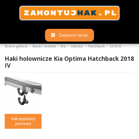
Zadzwoń teraz
Strona główna
Marki i modele
Kia
Optima
Hatchback
2018 IV
Haki holownicze Kia Optima Hatchback 2018
IV
Hak wypinany
pionowo