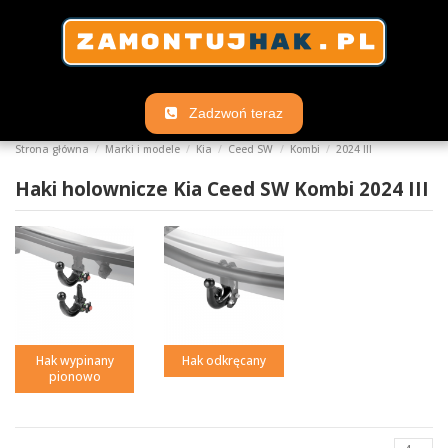
Zadzwoń teraz
Strona główna
Marki i modele
Kia
Ceed SW
Kombi
2024 III
Haki holownicze Kia Ceed SW Kombi 2024 III
Hak wypinany
Hak odkręcany
pionowo