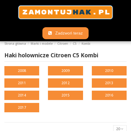
Zadzwoń teraz
Strona główna
Marki i modele
Citroen
C5
Kombi
Haki holownicze Citroen C5 Kombi
2008
2009
2010
2011
2012
2013
2014
2015
2016
2017
20