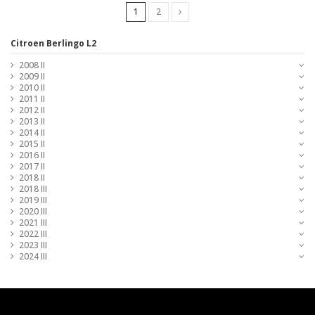
1
2
Citroen Berlingo L2
2008 II
2009 II
2010 II
2011 II
2012 II
2013 II
2014 II
2015 II
2016 II
2017 II
2018 II
2018 III
2019 III
2020 III
2021 III
2022 III
2023 III
2024 III