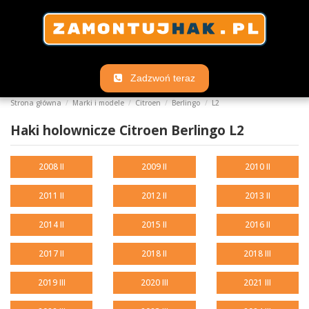
Zadzwoń teraz
Strona główna
Marki i modele
Citroen
Berlingo
L2
Haki holownicze Citroen Berlingo L2
2008 II
2009 II
2010 II
2011 II
2012 II
2013 II
2014 II
2015 II
2016 II
2017 II
2018 II
2018 III
2019 III
2020 III
2021 III