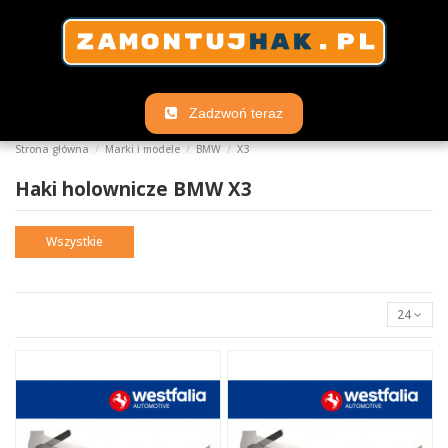
Zadzwoń teraz
Strona główna
Marki i modele
BMW
X3
Haki holownicze BMW X3
Wszystkie
24