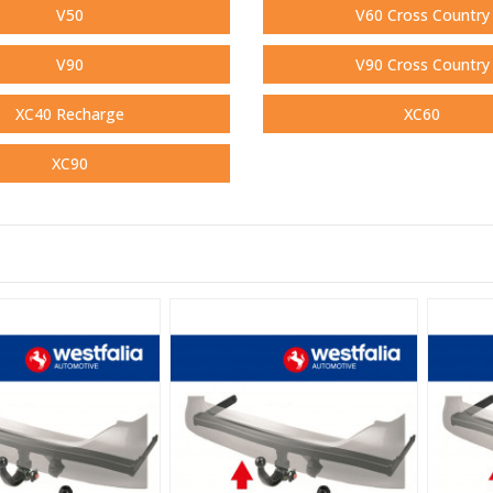
V50
V60 Cross Country
V90
V90 Cross Country
XC40 Recharge
XC60
XC90