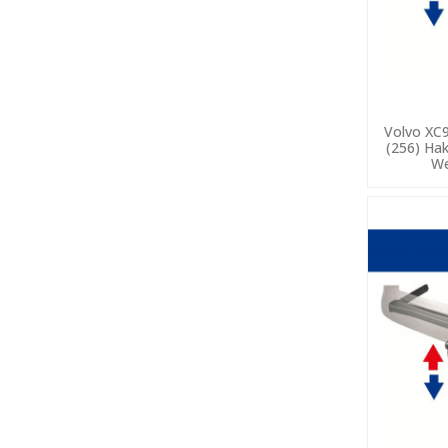
Volvo XC9
(256) Ha
We