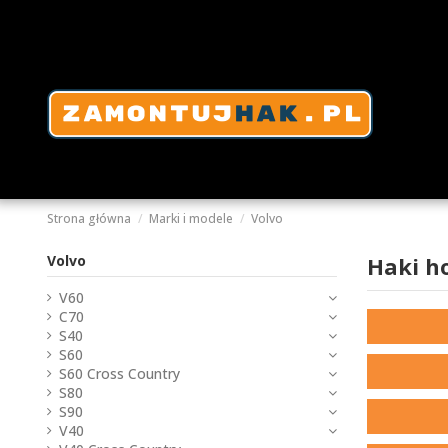
Strona główna
Marki i modele
Volvo
Volvo
Haki h
V60
C70
S40
S60
S60 Cross Country
S80
S90
V40