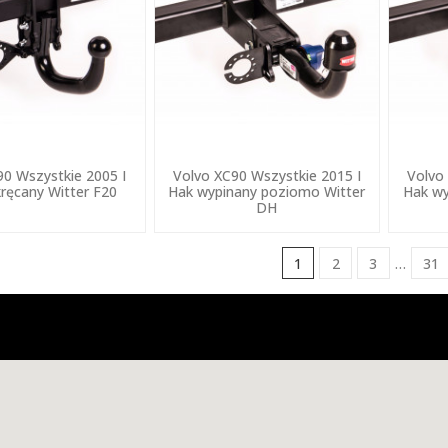
90 Wszystkie 2005 I
Volvo XC90 Wszystkie 2015 I
Volvo
ręcany Witter F20
Hak wypinany poziomo Witter
Hak wy
DH
1
2
3
…
31