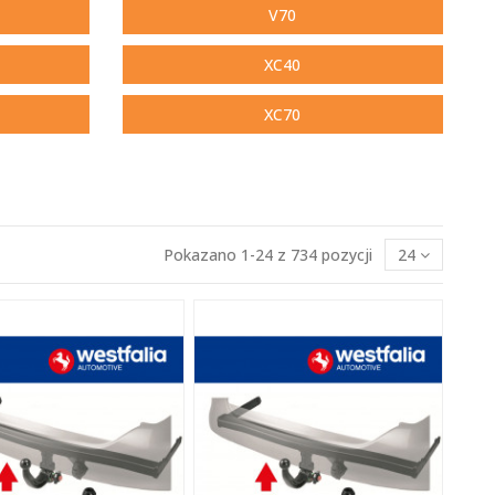
V70
XC40
XC70
Pokazano 1-24 z 734 pozycji
24