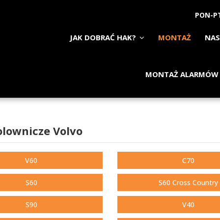
PON-PT
JAK DOBRAĆ HAK?
MONTAŻ
NAS
MONTAŻ ALARMÓW
olownicze Volvo
V60
C70
S60
S60 Cross Country
S90
V40