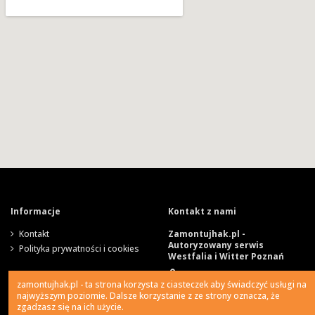
Informacje
Kontakt z nami
Kontakt
Zamontujhak.pl -
Autoryzowany serwis
Polityka prywatności i cookies
Westfalia i Witter Poznań
Szparagowa 4, 62-081
zamontujhak.pl - ta strona korzysta z ciasteczek aby świadczyć usługi na
Wysogotowo
najwyższym poziomie. Dalsze korzystanie z ze strony oznacza, że
zgadzasz się na ich użycie.
730 037 037