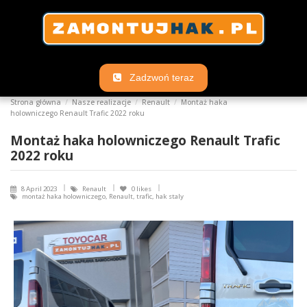
Zadzwoń teraz
Strona główna
Nasze realizacje
Renault
Montaż haka
holowniczego Renault Trafic 2022 roku
Montaż haka holowniczego Renault Trafic
2022 roku
8 April 2023
Renault
0
likes
montaż haka holowniczego, Renault, trafic, hak staly