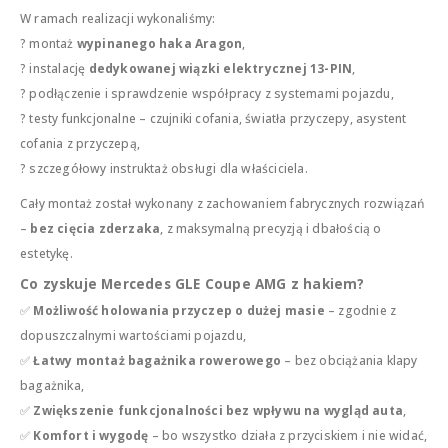
W ramach realizacji wykonaliśmy:
? montaż
wypinanego haka Aragon
,
? instalację
dedykowanej wiązki elektrycznej 13-PIN
,
? podłączenie i sprawdzenie współpracy z systemami pojazdu,
? testy funkcjonalne – czujniki cofania, światła przyczepy, asystent
cofania z przyczepą,
? szczegółowy instruktaż obsługi dla właściciela.
Cały montaż został wykonany z zachowaniem fabrycznych rozwiązań
–
bez cięcia zderzaka
, z maksymalną precyzją i dbałością o
estetykę.
Co zyskuje Mercedes GLE Coupe AMG z hakiem?
✅
Możliwość holowania przyczep o dużej masie
– zgodnie z
dopuszczalnymi wartościami pojazdu,
✅
Łatwy montaż bagażnika rowerowego
– bez obciążania klapy
bagażnika,
✅
Zwiększenie funkcjonalności bez wpływu na wygląd auta
,
✅
Komfort i wygodę
– bo wszystko działa z przyciskiem i nie widać,