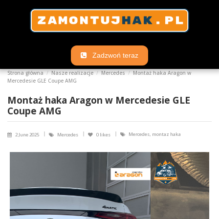
Zadzwoń teraz
Strona główna
Nasze realizacje
Mercedes
Montaż haka Aragon w
Mercedesie GLE Coupe AMG
Montaż haka Aragon w Mercedesie GLE
Coupe AMG
Mercedes, montaz haka
2 June 2025
Mercedes
0
likes