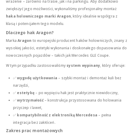
wrażenie – zarówno na trasie, jak i na parkingu. Aby dodatkowo
zwiększyć jego możliwości, wykonaliśmy profesjonalny montaż
haka holowniczego marki Aragon
, który idealnie współgra z
klasą i potencjałem tego modelu.
Dlaczego hak Aragon?
Marka
Aragon
to europejski producent haków holowniczych, znany z
wysokiej jakości, estetyki wykonania i doskonałego dopasowania do
nowoczesnych pojazdów – takich jak Mercedes GLE Coupe.
W tym przypadku zastosowaliśmy
system wypinany
, który oferuje:
✅
wygodę użytkowania
– szybki montaż i demontaż kuli bez
narzędzi,
✅
estetykę
– po wypięciu hak jest praktycznie niewidoczny,
✅
wytrzymałość
– konstrukcja przystosowana do holowania
przyczep i lawet,
✅
kompatybilność z elektroniką Mercedesa
– pełna
integracja bez zakłóceń.
Zakres prac montażowych