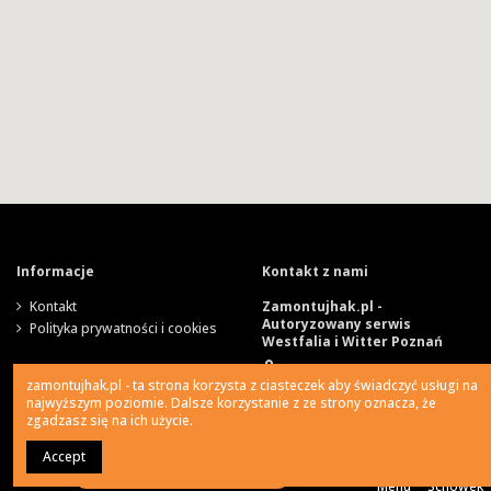
Informacje
Kontakt z nami
Kontakt
Zamontujhak.pl -
Autoryzowany serwis
Polityka prywatności i cookies
Westfalia i Witter Poznań
Szparagowa 4, 62-081
zamontujhak.pl - ta strona korzysta z ciasteczek aby świadczyć usługi na
Wysogotowo
najwyższym poziomie. Dalsze korzystanie z ze strony oznacza, że
zgadzasz się na ich użycie.
730 037 037
Accept
0
Ile kosztuje montaż haka?
Menu
Schowek