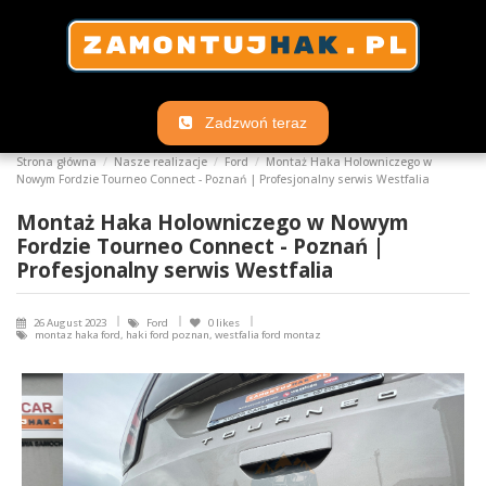
Zadzwoń teraz
Strona główna
Nasze realizacje
Ford
Montaż Haka Holowniczego w
Nowym Fordzie Tourneo Connect - Poznań | Profesjonalny serwis Westfalia
Montaż Haka Holowniczego w Nowym
Fordzie Tourneo Connect - Poznań |
Profesjonalny serwis Westfalia
26 August 2023
Ford
0
likes
montaz haka ford, haki ford poznan, westfalia ford montaz