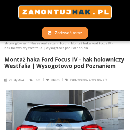
Zadzwoń teraz
Strona główna
Nasze realizacje
Ford
Montaż haka Ford Focus IV -
hak holowniczy Westfalia | Wysogotowo pod Poznaniem
Montaż haka Ford Focus IV - hak holowniczy
Westfalia | Wysogotowo pod Poznaniem
Ford, ford focus, ford focus IV
23 July 2024
Ford
0
likes