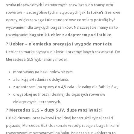
szuka niezawodnych i estetycznych rozwiązań do transportu
rowerów – szczególnie tych nietypowych, jak
fatbike’i
. Szerokie
opony, większa waga i niestandardowe rozmiary potrafią być
wyzwaniem dla zwykłych bagażników. Na szczęście mamy na to
rozwiązanie:
bagażnik Uebler z adapterem pod fatbike
.
? Uebler – niemiecka precyzja i wygoda montażu
Uebler to marka słynąca z jakości i przemyślanych rozwiązań. Do
Mercedesa GLS wybraliśmy model:
montowany na haku holowniczym,
z funkcją składania i odchylania,
z adapterami na opony do 4,5 cala – idealny dla fatbike’ów,
o wysokiej nośności, idealnej do cięższych rowerów
elektrycznych i terenowych.
? Mercedes GLS – duży SUV, duże możliwości
Dzięki dużemu prześwitowi i solidnej konstrukcji tylnej części
pojazdu, Mercedes GLS doskonale współpracuje z bagażnikami
rowerowymi montowanymi na haku. Połączenie z Ueblerem to: