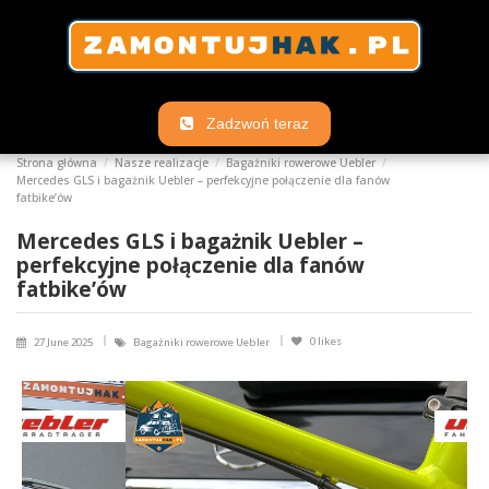
Zadzwoń teraz
Strona główna
Nasze realizacje
Bagażniki rowerowe Uebler
Mercedes GLS i bagażnik Uebler – perfekcyjne połączenie dla fanów
fatbike’ów
Mercedes GLS i bagażnik Uebler –
perfekcyjne połączenie dla fanów
fatbike’ów
0
likes
27 June 2025
Bagażniki rowerowe Uebler