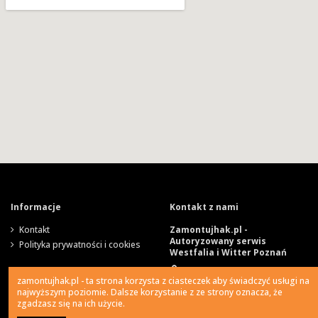
Informacje
Kontakt z nami
Kontakt
Zamontujhak.pl -
Autoryzowany serwis
Polityka prywatności i cookies
Westfalia i Witter Poznań
Szparagowa 4, 62-081
zamontujhak.pl - ta strona korzysta z ciasteczek aby świadczyć usługi na
Wysogotowo
najwyższym poziomie. Dalsze korzystanie z ze strony oznacza, że
zgadzasz się na ich użycie.
730 037 037