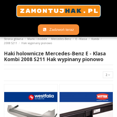
Zadzwoń teraz
Strona główna
Marki i modele
Mercedes-Benz
E - Klasa
Kombi
2008 S211
Hak wypinany pionowo
Haki holownicze Mercedes-Benz E - Klasa
Kombi 2008 S211 Hak wypinany pionowo
2