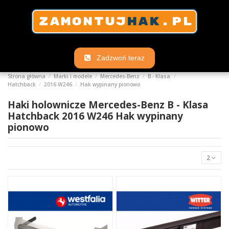
Zadzwoń teraz
Strona główna
Marki i modele
Mercedes-Benz
B - Klasa
Hatchback
2016 W246
Hak wypinany pionowo
Haki holownicze Mercedes-Benz B - Klasa
Hatchback 2016 W246 Hak wypinany
pionowo
2