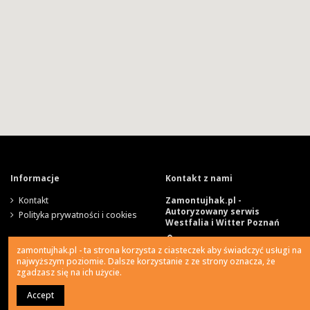
Informacje
Kontakt z nami
Kontakt
Zamontujhak.pl -
Autoryzowany serwis
Polityka prywatności i cookies
Westfalia i Witter Poznań
Szparagowa 4, 62-081
zamontujhak.pl - ta strona korzysta z ciasteczek aby świadczyć usługi na
Wysogotowo
najwyższym poziomie. Dalsze korzystanie z ze strony oznacza, że
zgadzasz się na ich użycie.
730 037 037
Accept
0
Ile kosztuje montaż haka?