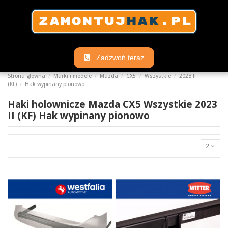
Zadzwoń teraz
Strona główna
Marki i modele
Mazda
CX5
Wszystkie
2023 II
(KF)
Hak wypinany pionowo
Haki holownicze Mazda CX5 Wszystkie 2023
II (KF) Hak wypinany pionowo
2