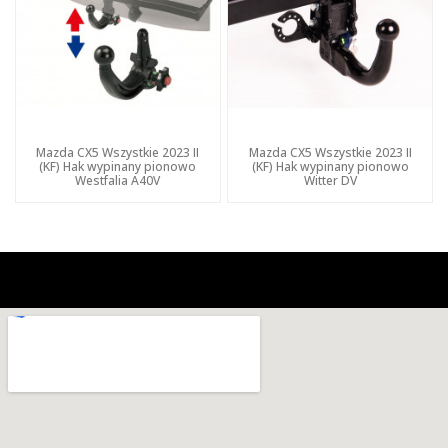
Mazda CX5 Wszystkie 2023 II
Mazda CX5 Wszystkie 2023 II
(KF) Hak wypinany pionowo
(KF) Hak wypinany pionowo
Westfalia A40V
Witter DV