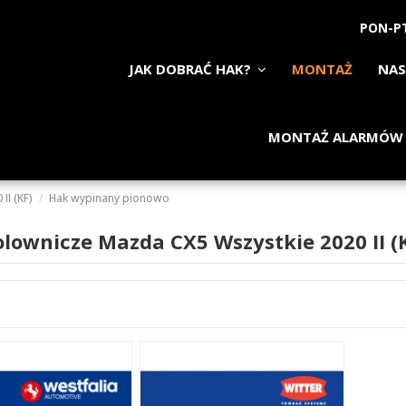
PON-PT
JAK DOBRAĆ HAK?
MONTAŻ
NAS
MONTAŻ ALARMÓW
 II (KF)
Hak wypinany pionowo
olownicze Mazda CX5 Wszystkie 2020 II 