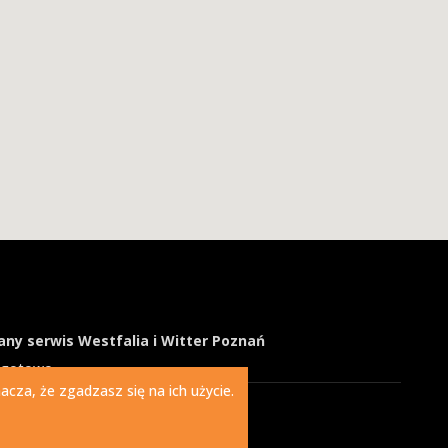
ny serwis Westfalia i Witter Poznań
ogotowo
cza, że zgadzasz się na ich użycie.