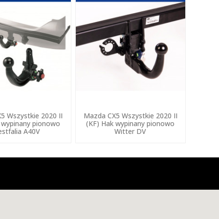
5 Wszystkie 2020 II
Mazda CX5 Wszystkie 2020 II
 wypinany pionowo
(KF) Hak wypinany pionowo
stfalia A40V
Witter DV