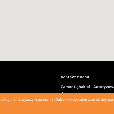
Kontakt z nami
Zamontujhak.pl - Autoryzowa
Szparagowa 4, 62-081 Wys
 usługi na najwyższym poziomie. Dalsze korzystanie z ze strony ozna
730 037 037
Ile kosztuje montaż haka?