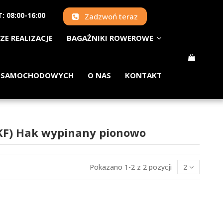
: 08:00-16:00
Zadzwoń teraz
ZE REALIZACJE
BAGAŻNIKI ROWEROWE
 SAMOCHODOWYCH
O NAS
KONTAKT
(KF) Hak wypinany pionowo
Pokazano 1-2 z 2 pozycji
2