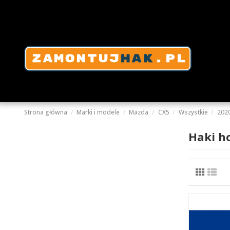
Strona główna
Marki i modele
Mazda
CX5
Wszystkie
2020
Haki h