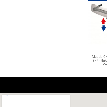
Mazda CX
(KF) Hak
We