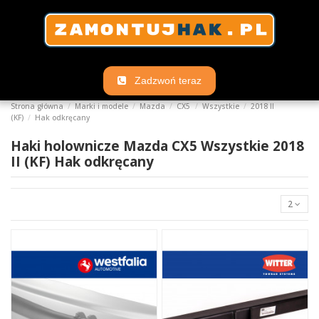
Zadzwoń teraz
Strona główna
Marki i modele
Mazda
CX5
Wszystkie
2018 II
(KF)
Hak odkręcany
Haki holownicze Mazda CX5 Wszystkie 2018
II (KF) Hak odkręcany
2