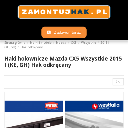
Zadzwoń teraz
Strona główna
Marki i modele
Mazda
CX5
Wszystkie
2015 I
(KE, GH)
Hak odkręcany
Haki holownicze Mazda CX5 Wszystkie 2015
I (KE, GH) Hak odkręcany
2