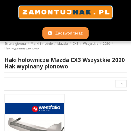
Zadzwoń teraz
Strona główna
Marki i modele
Mazda
CX3
Wszystkie
2020
Hak wypinany pionowo
Haki holownicze Mazda CX3 Wszystkie 2020
Hak wypinany pionowo
1