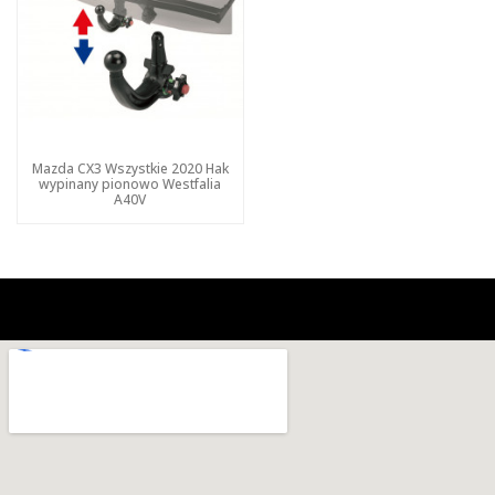
Mazda CX3 Wszystkie 2020 Hak
wypinany pionowo Westfalia
A40V