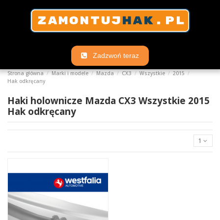
Zadzwoń teraz
Strona główna
Marki i modele
Mazda
CX3
Wszystkie
2015
Hak odkręcany
Haki holownicze Mazda CX3 Wszystkie 2015
Hak odkręcany
1