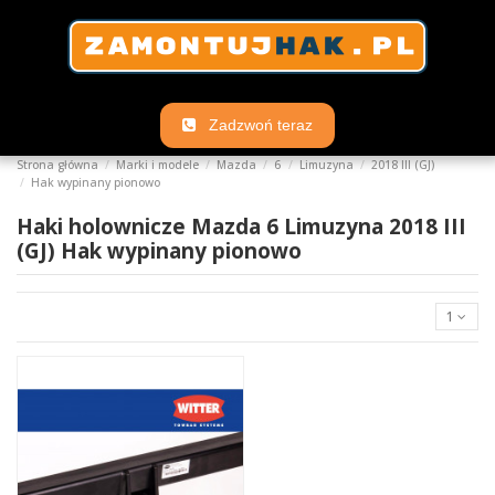
Zadzwoń teraz
Strona główna
Marki i modele
Mazda
6
Limuzyna
2018 III (GJ)
Hak wypinany pionowo
Haki holownicze Mazda 6 Limuzyna 2018 III
(GJ) Hak wypinany pionowo
1