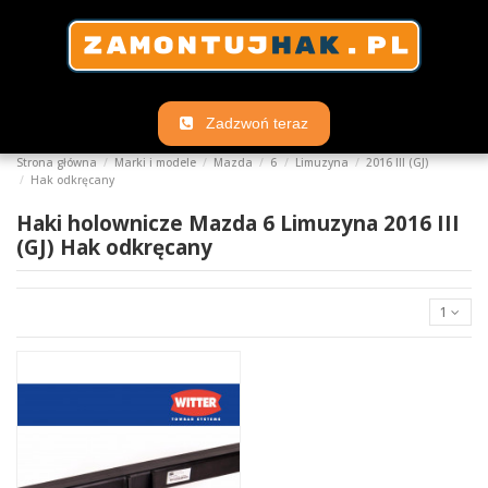
Zadzwoń teraz
Strona główna
Marki i modele
Mazda
6
Limuzyna
2016 III (GJ)
Hak odkręcany
Haki holownicze Mazda 6 Limuzyna 2016 III
(GJ) Hak odkręcany
1