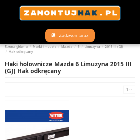
Zadzwoń teraz
Strona główna
Marki i modele
Mazda
6
Limuzyna
2015 III (GJ)
Hak odkręcany
Haki holownicze Mazda 6 Limuzyna 2015 III
(GJ) Hak odkręcany
1