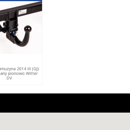
muzyna 2014 III (GJ)
any pionowo Witter
DV