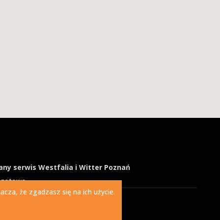
ny serwis Westfalia i Witter Poznań
ogotowo
cza, że zgadzasz się na ich użycie.