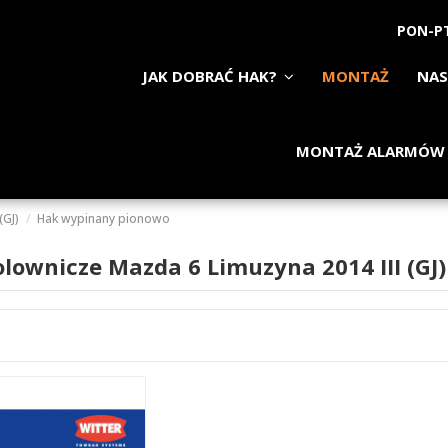
PON-PT
JAK DOBRAĆ HAK?
MONTAŻ
NAS
MONTAŻ ALARMÓW
(GJ)
Hak wypinany pionowo
olownicze Mazda 6 Limuzyna 2014 III (G