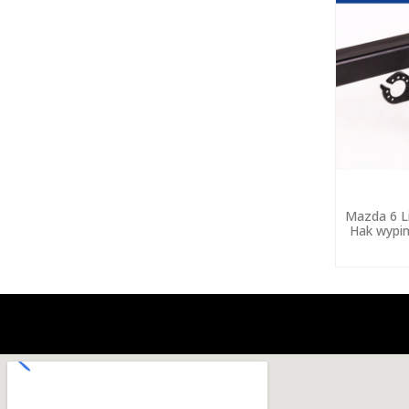
Mazda 6 Li
Hak wypin