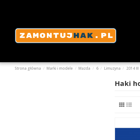
Strona główna
Marki i modele
Mazda
6
Limuzyna
2014 III 
Haki h