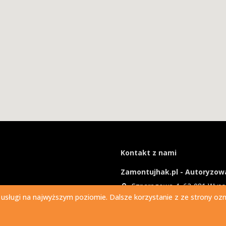
Kontakt z nami
Zamontujhak.pl - Autoryzowa
Szparagowa 4, 62-081 Wys
 usługi na najwyższym poziomie. Dalsze korzystanie z ze strony ozna
730 037 037
Ile kosztuje montaż haka?