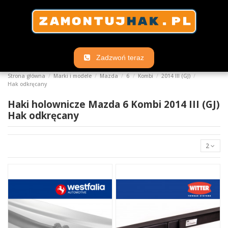
Zadzwoń teraz
Strona główna
Marki i modele
Mazda
6
Kombi
2014 III (GJ)
Hak odkręcany
Haki holownicze Mazda 6 Kombi 2014 III (GJ)
Hak odkręcany
2