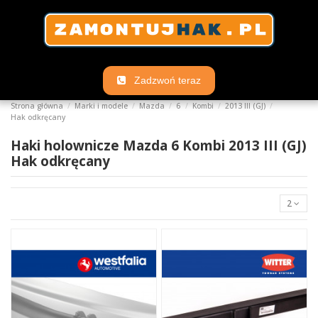
Zadzwoń teraz
Strona główna
Marki i modele
Mazda
6
Kombi
2013 III (GJ)
Hak odkręcany
Haki holownicze Mazda 6 Kombi 2013 III (GJ)
Hak odkręcany
2