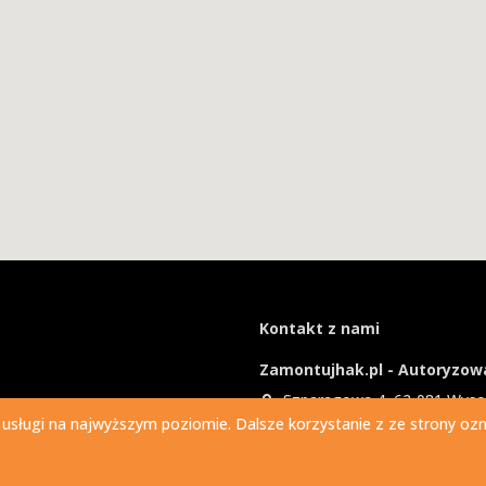
Kontakt z nami
Zamontujhak.pl - Autoryzowa
Szparagowa 4, 62-081 Wys
 usługi na najwyższym poziomie. Dalsze korzystanie z ze strony ozna
730 037 037
Ile kosztuje montaż haka?