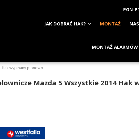
PON-PT
JAK DOBRAĆ HAK?
MONTAŻ
NAS
MONTAŻ ALARMÓW
Hak wypinany pionowo
olownicze Mazda 5 Wszystkie 2014 Hak 