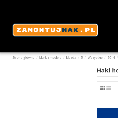
Strona główna
Marki i modele
Mazda
5
Wszystkie
2014
Haki h