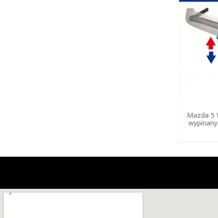
Mazda 5 
wypinany