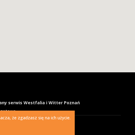
ny serwis Westfalia i Witter Poznań
ogotowo
cza, że zgadzasz się na ich użycie.