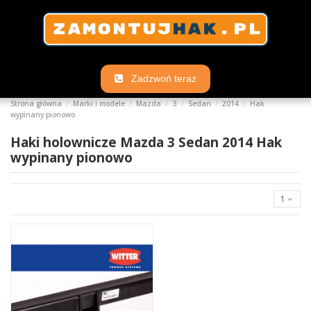
Zadzwoń teraz
Strona główna
Marki i modele
Mazda
3
Sedan
2014
Hak
wypinany pionowo
Haki holownicze Mazda 3 Sedan 2014 Hak
wypinany pionowo
1