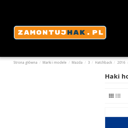
Strona główna
Marki i modele
Mazda
3
Hatchback
2016
Haki h