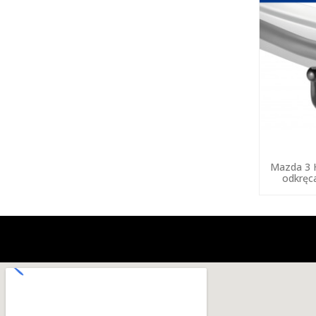
Mazda 3 
odkręc