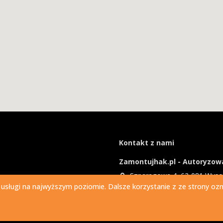
Kontakt z nami
Zamontujhak.pl - Autoryzowa
Szparagowa 4, 62-081 Wys
 usługi na najwyższym poziomie. Dalsze korzystanie z ze strony ozna
730 037 037
Ile kosztuje montaż haka?