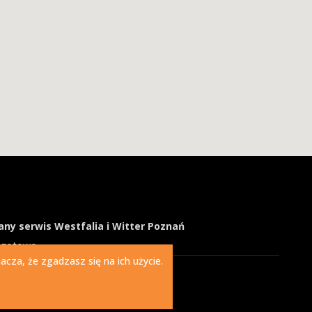
ny serwis Westfalia i Witter Poznań
ogotowo
cza, że zgadzasz się na ich użycie.