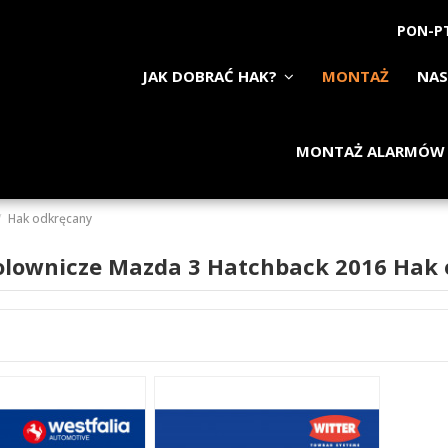
PON-PT
JAK DOBRAĆ HAK?
MONTAŻ
NAS
MONTAŻ ALARMÓW
Hak odkręcany
olownicze Mazda 3 Hatchback 2016 Hak