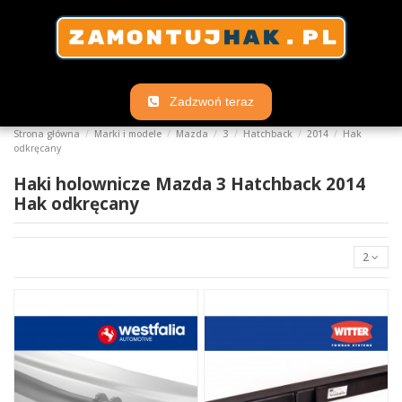
Zadzwoń teraz
Strona główna
Marki i modele
Mazda
3
Hatchback
2014
Hak
odkręcany
Haki holownicze Mazda 3 Hatchback 2014
Hak odkręcany
2