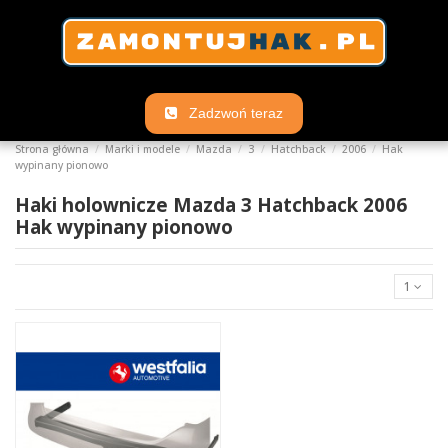
Zadzwoń teraz
Strona główna
Marki i modele
Mazda
3
Hatchback
2006
Hak
wypinany pionowo
Haki holownicze Mazda 3 Hatchback 2006
Hak wypinany pionowo
1