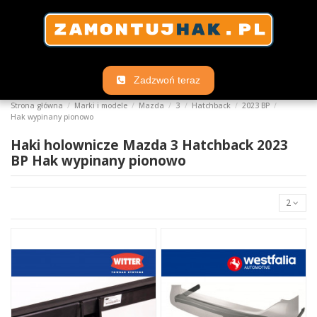
Zadzwoń teraz
Strona główna
Marki i modele
Mazda
3
Hatchback
2023 BP
Hak wypinany pionowo
Haki holownicze Mazda 3 Hatchback 2023
BP Hak wypinany pionowo
2