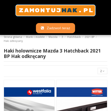
Zadzwoń teraz
Strona główna
Marki i modele
Mazda
3
Hatchback
2021 BP
Hak odkręcany
Haki holownicze Mazda 3 Hatchback 2021
BP Hak odkręcany
2