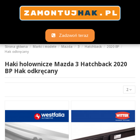
Zadzwoń teraz
Strona główna
Marki i modele
Mazda
3
Hatchback
2020 BP
Hak odkręcany
Haki holownicze Mazda 3 Hatchback 2020
BP Hak odkręcany
2