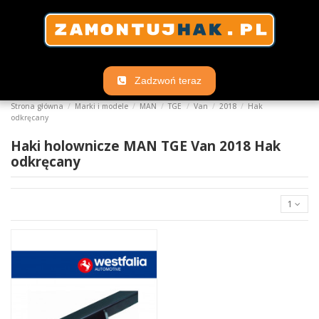
Zadzwoń teraz
Strona główna
Marki i modele
MAN
TGE
Van
2018
Hak
odkręcany
Haki holownicze MAN TGE Van 2018 Hak
odkręcany
1