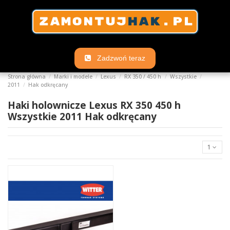
Zadzwoń teraz
Strona główna
Marki i modele
Lexus
RX 350 / 450 h
Wszystkie
2011
Hak odkręcany
Haki holownicze Lexus RX 350 450 h
Wszystkie 2011 Hak odkręcany
1