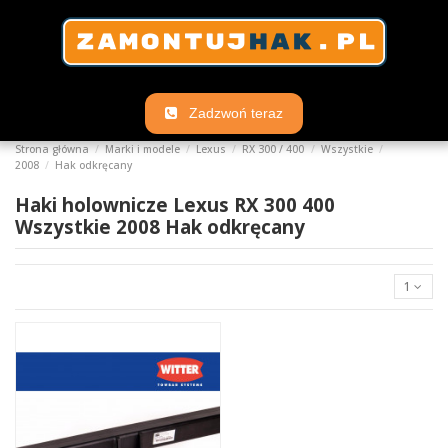
Zadzwoń teraz
Strona główna
Marki i modele
Lexus
RX 300 / 400
Wszystkie
2008
Hak odkręcany
Haki holownicze Lexus RX 300 400
Wszystkie 2008 Hak odkręcany
1