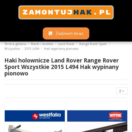
Zadzwoń teraz
Strona główna
Marki i modele
Land Rover
Range Rover Sport
Wszystkie
2015 L494
Hak wypinany pionowo
Haki holownicze Land Rover Range Rover
Sport Wszystkie 2015 L494 Hak wypinany
pionowo
2