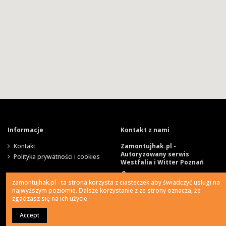
Informacje
Kontakt z nami
Kontakt
Zamontujhak.pl -
Autoryzowany serwis
Polityka prywatności i cookies
Westfalia i Witter Poznań
Szparagowa 4, 62-081
zamontujhak.pl - ta strona korzysta z ciasteczek aby świadczyć usługi na
Wysogotowo
najwyższym poziomie. Dalsze korzystanie z ze strony oznacza, że
zgadzasz się na ich użycie.
730 037 037
Accept
0
Ile kosztuje montaż haka?