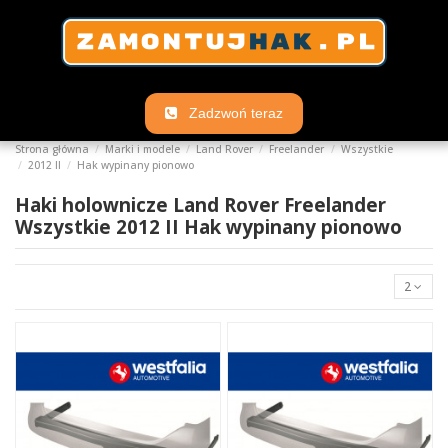
Zadzwoń teraz
Strona główna
Marki i modele
Land Rover
Freelander
Wszystkie
2012 II
Hak wypinany pionowo
Haki holownicze Land Rover Freelander
Wszystkie 2012 II Hak wypinany pionowo
2