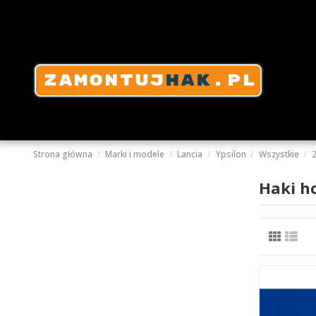
Strona główna
Marki i modele
Lancia
Ypsilon
Wszystkie
Haki h