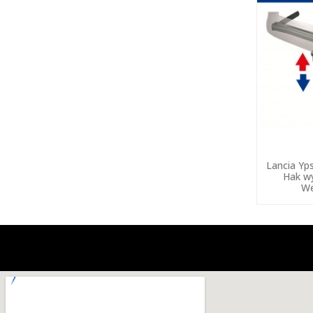
Lancia Yp
Hak w
We