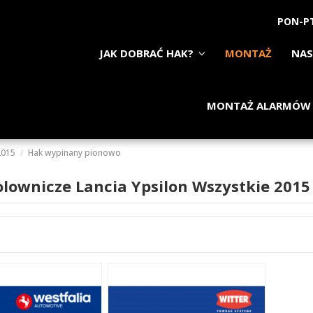
PON-PT
JAK DOBRAĆ HAK?
MONTAŻ
NAS
MONTAŻ ALARMÓW
2015
Hak wypinany pionowo
olownicze Lancia Ypsilon Wszystkie 201