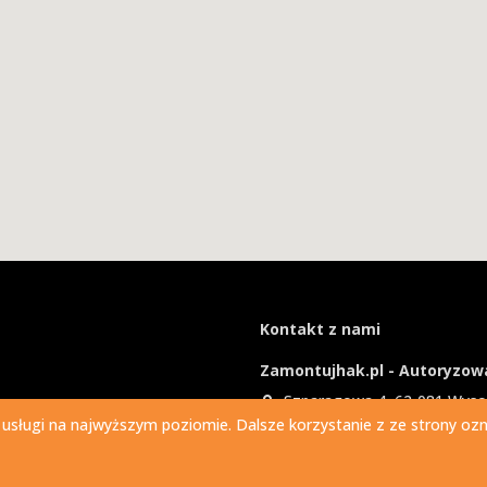
Kontakt z nami
Zamontujhak.pl - Autoryzowa
Szparagowa 4, 62-081 Wys
 usługi na najwyższym poziomie. Dalsze korzystanie z ze strony ozna
730 037 037
Ile kosztuje montaż haka?