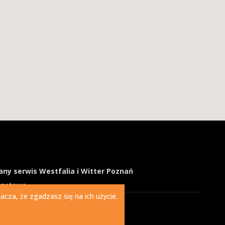
ny serwis Westfalia i Witter Poznań
ogotowo
cza, że zgadzasz się na ich użycie.