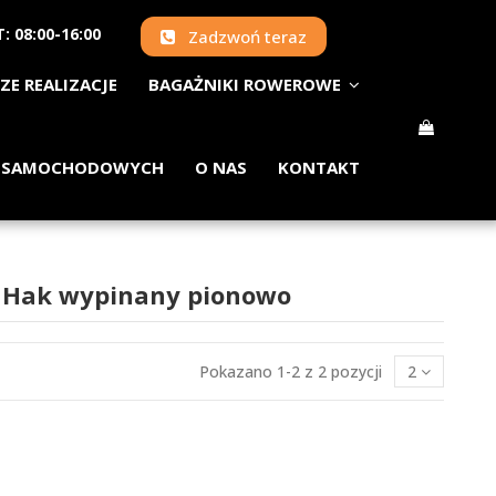
: 08:00-16:00
Zadzwoń teraz
ZE REALIZACJE
BAGAŻNIKI ROWEROWE
 SAMOCHODOWYCH
O NAS
KONTAKT
5 Hak wypinany pionowo
Pokazano 1-2 z 2 pozycji
2